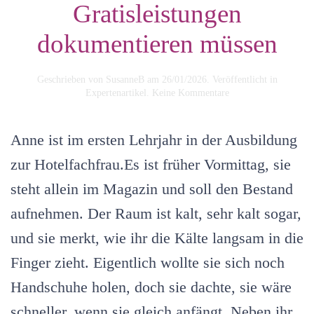
Gratisleistungen
dokumentieren müssen
Geschrieben von
SusanneB
am
26/01/2026
. Veröffentlicht in
zu
Expertenartikel
.
Keine Kommentare
Verluste
ohne
Gegenwert:
Anne ist im ersten Lehrjahr in der Ausbildung
Warum
Hotels
zur Hotelfachfrau.Es ist früher Vormittag, sie
Bruch,
steht allein im Magazin und soll den Bestand
Schwund
und
aufnehmen. Der Raum ist kalt, sehr kalt sogar,
Gratisleistungen
dokumentieren
und sie merkt, wie ihr die Kälte langsam in die
müssen
Finger zieht. Eigentlich wollte sie sich noch
Handschuhe holen, doch sie dachte, sie wäre
schneller, wenn sie gleich anfängt. Neben ihr