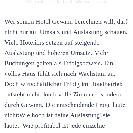
zu
Wirtschaftlichkeit im Hotel
.
Keine Kommentare
Hotel
Gewinn
berechnen:
Wer seinen Hotel Gewinn berechnen will, darf
Warum
hohe
nicht nur auf Umsatz und Auslastung schauen.
Auslastung
Viele Hoteliers setzen auf steigende
dich
Geld
Auslastung und höheren Umsatz. Mehr
kosten
kann
Buchungen gelten als Erfolgsbeweis. Ein
volles Haus fühlt sich nach Wachstum an.
Doch wirtschaftlicher Erfolg im Hotelbetrieb
entsteht nicht durch volle Zimmer – sondern
durch Gewinn. Die entscheidende Frage lautet
nicht:Wie hoch ist deine Auslastung?sie
lautet: Wie profitabel ist jede einzelne