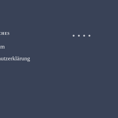
CHES
um
utzerklärung