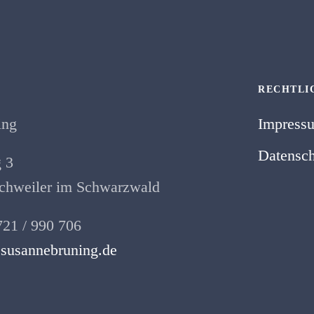
RECHTLI
ing
Impress
Datensch
 3
hweiler im Schwarzwald
721 / 990 706
susannebruning.de