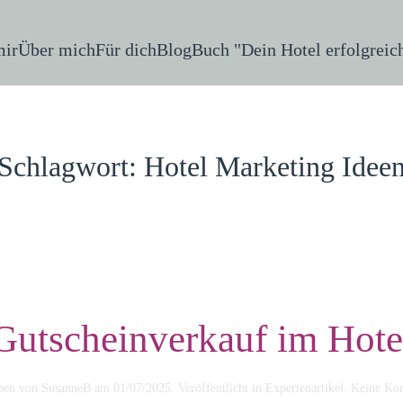
mir
Über mich
Für dich
Blog
Buch "Dein Hotel erfolgreic
Schlagwort:
Hotel Marketing Idee
Gutscheinverkauf im Hote
eben von
SusanneB
am
01/07/2025
. Veröffentlicht in
Expertenartikel
.
Keine Ko