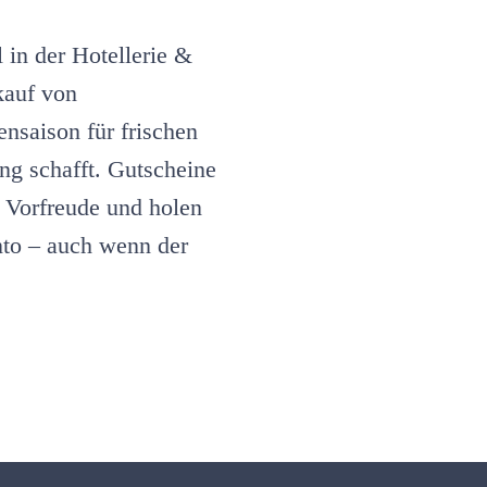
Gutscheinverkauf
im
Hotel
 in der Hotellerie &
kauf von
nsaison für frischen
ng schafft. Gutscheine
n Vorfreude und holen
nto – auch wenn der