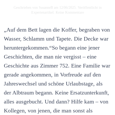
Geschrieben von
SusanneB
am
12/06/2025
. Veröffentlicht in
zu
Expertenartikel
.
Keine Kommentare
Wettbewerbsanalyse
in
der
„Auf dem Bett lagen die Koffer, begraben von
Hotellerie:
Was
Wasser, Schlamm und Tapete. Die Decke war
wir
heruntergekommen.“So begann eine jener
aus
der
Geschichten, die man nie vergisst – eine
Story
in
Geschichte aus Zimmer 752. Eine Familie war
Zimmer
752
gerade angekommen, in Vorfreude auf den
lernen
können.
Jahreswechsel und schöne Urlaubstage, als
der Albtraum begann. Keine Ersatzunterkunft,
alles ausgebucht. Und dann? Hilfe kam – von
Kollegen, von jenen, die man sonst als