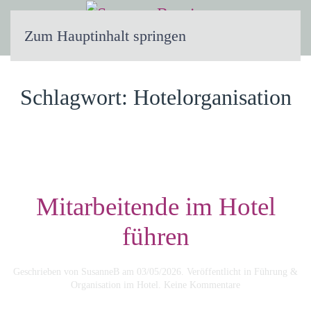
Zum Hauptinhalt springen
Schlagwort:
Hotelorganisation
Mitarbeitende im Hotel
führen
Geschrieben von
SusanneB
am
03/05/2026
. Veröffentlicht in
Führung &
zu
Organisation im Hotel
.
Keine Kommentare
Mitarbeitende
im