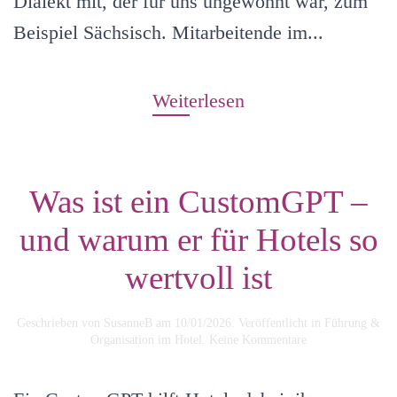
Dialekt mit, der für uns ungewohnt war, zum
Beispiel Sächsisch. Mitarbeitende im...
Weiterlesen
Was ist ein CustomGPT –
und warum er für Hotels so
wertvoll ist
Geschrieben von
SusanneB
am
10/01/2026
. Veröffentlicht in
Führung &
zu
Organisation im Hotel
.
Keine Kommentare
Was
ist
ein