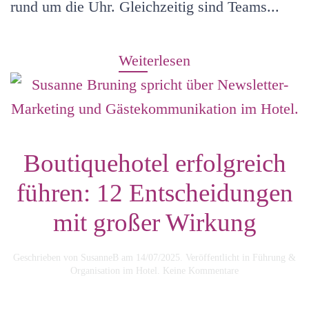
rund um die Uhr. Gleichzeitig sind Teams...
Weiterlesen
Boutiquehotel erfolgreich
führen: 12 Entscheidungen
mit großer Wirkung
Geschrieben von
SusanneB
am
14/07/2025
. Veröffentlicht in
Führung &
zu
Organisation im Hotel
.
Keine Kommentare
Boutiquehotel
erfolgreich