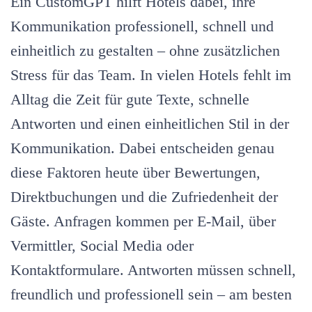
Ein CustomGPT hilft Hotels dabei, ihre
CustomGPT
–
Kommunikation professionell, schnell und
und
einheitlich zu gestalten – ohne zusätzlichen
warum
er
Stress für das Team. In vielen Hotels fehlt im
für
Hotels
Alltag die Zeit für gute Texte, schnelle
so
wertvoll
Antworten und einen einheitlichen Stil in der
ist
Kommunikation. Dabei entscheiden genau
diese Faktoren heute über Bewertungen,
Direktbuchungen und die Zufriedenheit der
Gäste. Anfragen kommen per E-Mail, über
Vermittler, Social Media oder
Kontaktformulare. Antworten müssen schnell,
freundlich und professionell sein – am besten