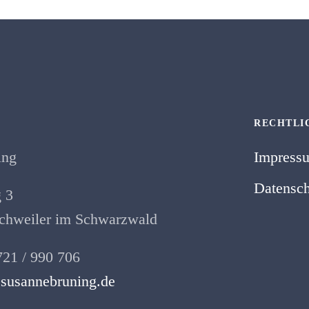
RECHTLI
ing
Impress
Datensch
 3
hweiler im Schwarzwald
721 / 990 706
susannebruning.de