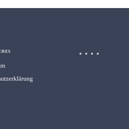
CHES
um
utzerklärung