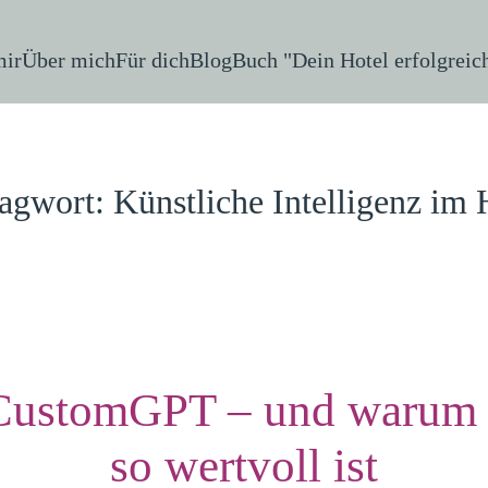
mir
Über mich
Für dich
Blog
Buch "Dein Hotel erfolgreic
agwort:
Künstliche Intelligenz im 
 CustomGPT – und warum e
so wertvoll ist