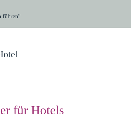
h führen"
Hotel
r für Hotels