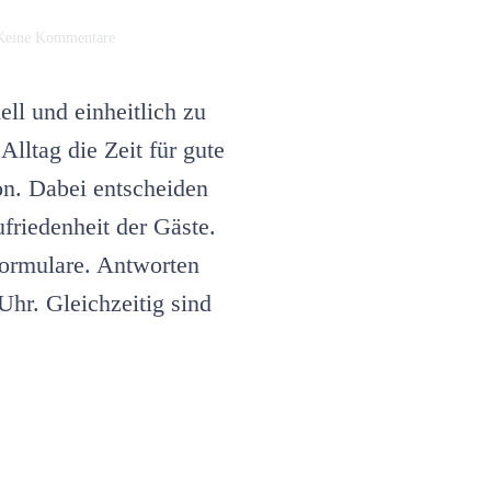
zu
Keine Kommentare
Was
ist
ein
ll und einheitlich zu
CustomGPT
–
Alltag die Zeit für gute
und
on. Dabei entscheiden
warum
er
friedenheit der Gäste.
für
Hotels
formulare. Antworten
so
wertvoll
Uhr. Gleichzeitig sind
ist