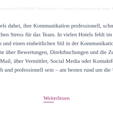
usanneB
am
10/01/2026
. Veröffentlicht in
Führung & Organisation im Hotel
.
ls dabei, ihre Kommunikation professionell, schne
chen Stress für das Team. In vielen Hotels fehlt im 
n und einen einheitlichen Stil in der Kommunikati
te über Bewertungen, Direktbuchungen und die Zu
ail, über Vermittler, Social Media oder Kontakt
h und professionell sein – am besten rund um die 
Weiterlesen