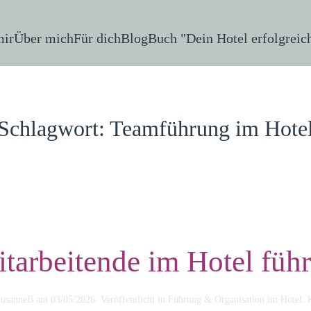
mir
Über mich
Für dich
Blog
Buch "Dein Hotel erfolgreic
Schlagwort:
Teamführung im Hote
tarbeitende im Hotel füh
usanneB
am
03/05/2026
. Veröffentlicht in
Führung & Organisation im Hotel
.