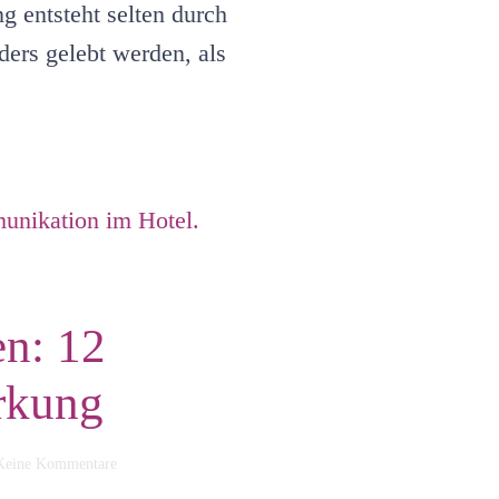
ng entsteht selten durch
ders gelebt werden, als
en: 12
rkung
zu
Keine Kommentare
Boutiquehotel