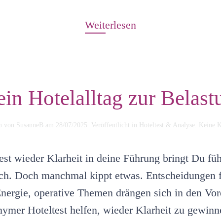
Weiterlesen
in Hotelalltag zur Belast
en von
SusanneB
am
28/07/2025
. Veröffentlicht in
Hoteltest & Analyse
.
Keine 
st wieder Klarheit in deine Führung bringt Du füh
ch. Doch manchmal kippt etwas. Entscheidungen f
ergie, operative Themen drängen sich in den Vor
nymer Hoteltest helfen, wieder Klarheit zu gewinne