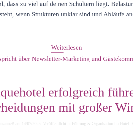
l, dass zu viel auf deinen Schultern liegt. Belastu
tsteht, wenn Strukturen unklar sind und Abläufe an
Weiterlesen
quehotel erfolgreich führ
cheidungen mit großer Wi
usanneB
am
14/07/2025
. Veröffentlicht in
Führung & Organisation im Hotel
.