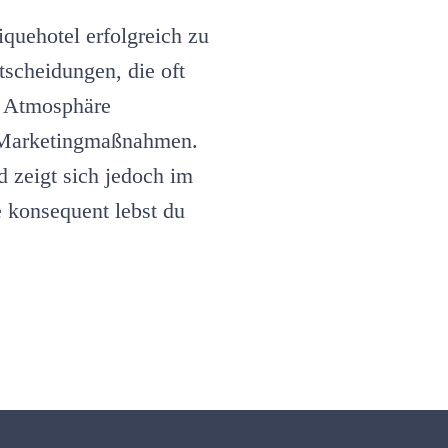
erfolgreich
führen:
quehotel erfolgreich zu
12
Entscheidungen
tscheidungen, die oft
mit
nd Atmosphäre
großer
Wirkung
r Marketingmaßnahmen.
d zeigt sich jedoch im
e konsequent lebst du