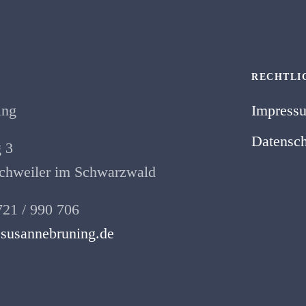
RECHTLI
ing
Impress
Datensch
 3
hweiler im Schwarzwald
721 / 990 706
susannebruning.de