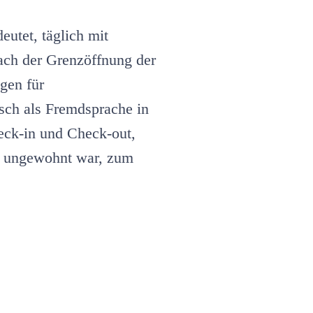
Mitarbeitende
im
Hotel
eutet, täglich mit
führen
ch der Grenzöffnung der
gen für
sch als Fremdsprache in
heck-in und Check-out,
uns ungewohnt war, zum