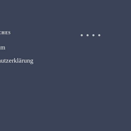
CHES
um
utzerklärung