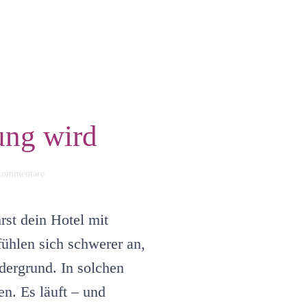
ung wird
zu
Kommentare
Wenn
dein
Hotelalltag
rst dein Hotel mit
zur
Belastung
ühlen sich schwerer an,
wird
dergrund. In solchen
n. Es läuft – und