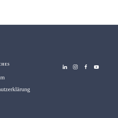
CHES
um
utzerklärung