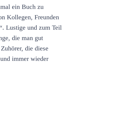
ich
nmal ein Buch zu
schreibe
ein
von Kollegen, Freunden
Buch.
“. Lustige und zum Teil
In
Wahrheit
nge, die man gut
passierte
etwas
 Zuhörer, die diese
ganz
anderes.
t und immer wieder