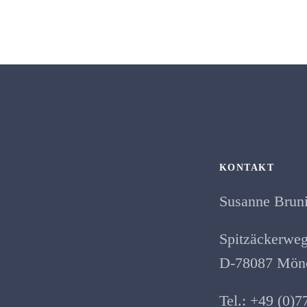
KONTAKT
Susanne Brun
Spitzäckerweg
D-78087 Mönc
Tel.: +49 (0)7