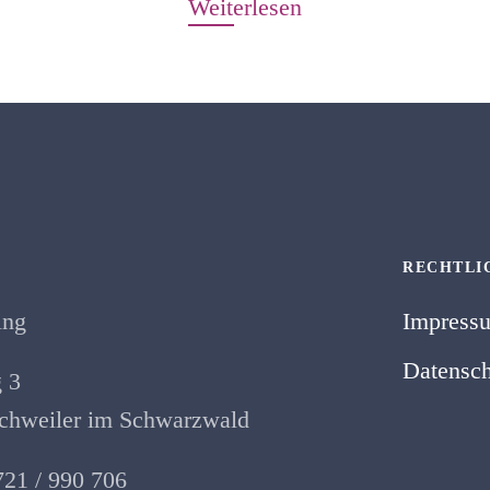
Weiterlesen
RECHTLI
ing
Impress
Datensch
 3
hweiler im Schwarzwald
721 / 990 706