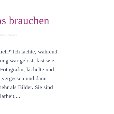
os brauchen
zu
Kommentare
Wieso
Unternehmerinnen
starke
lich?“Ich lachte, während
Fotos
brauchen
ung war gelöst, fast wie
Fotografin, lächelte und
t vergessen und dann
hr als Bilder. Sie sind
rheit,...