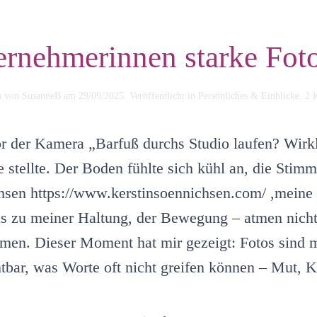
rnehmerinnen starke Fot
n von
SusanneB
am
29/09/2025
. Veröffentlicht in
Persönliches & Einblicke
.
2 
r der Kamera „Barfuß durchs Studio laufen? Wirk
 stellte. Der Boden fühlte sich kühl an, die Stimm
chsen https://www.kerstinsoennichsen.com/ ,meine 
is zu meiner Haltung, der Bewegung – atmen nich
men. Dieser Moment hat mir gezeigt: Fotos sind me
bar, was Worte oft nicht greifen können – Mut, Kla