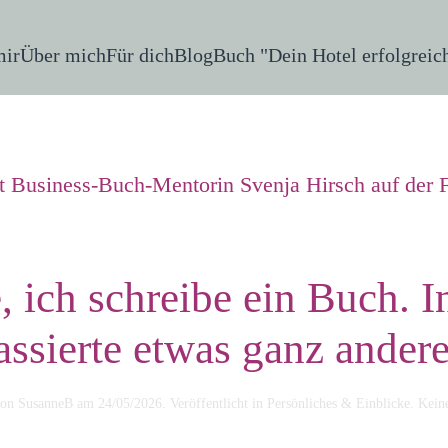
mir
Über mich
Für dich
Blog
Buch "Dein Hotel erfolgreic
, ich schreibe ein Buch. 
assierte etwas ganz andere
von
SusanneB
am
24/05/2026
. Veröffentlicht in
Persönliches & Einblicke
.
Kein