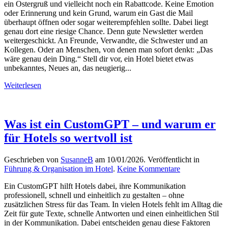
ein Ostergruß und vielleicht noch ein Rabattcode. Keine Emotion
Hotels
oder Erinnerung und kein Grund, warum ein Gast die Mail
gewinnen
überhaupt öffnen oder sogar weiterempfehlen sollte. Dabei liegt
–
genau dort eine riesige Chance. Denn gute Newsletter werden
mit
weitergeschickt. An Freunde, Verwandte, die Schwester und an
einem
Kollegen. Oder an Menschen, von denen man sofort denkt: „Das
eigenen
wäre genau dein Ding.“ Stell dir vor, ein Hotel bietet etwas
Newsletter
unbekanntes, Neues an, das neugierig...
Weiterlesen
Was ist ein CustomGPT – und warum er
für Hotels so wertvoll ist
Geschrieben von
SusanneB
am
10/01/2026
. Veröffentlicht in
zu
Führung & Organisation im Hotel
.
Keine Kommentare
Was
Ein CustomGPT hilft Hotels dabei, ihre Kommunikation
ist
professionell, schnell und einheitlich zu gestalten – ohne
ein
zusätzlichen Stress für das Team. In vielen Hotels fehlt im Alltag die
CustomGPT
Zeit für gute Texte, schnelle Antworten und einen einheitlichen Stil
–
in der Kommunikation. Dabei entscheiden genau diese Faktoren
und