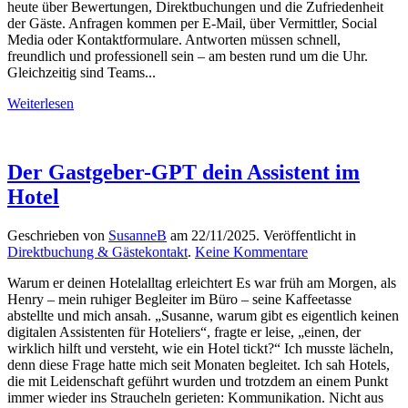
heute über Bewertungen, Direktbuchungen und die Zufriedenheit
warum
der Gäste. Anfragen kommen per E-Mail, über Vermittler, Social
er
Media oder Kontaktformulare. Antworten müssen schnell,
für
freundlich und professionell sein – am besten rund um die Uhr.
Hotels
Gleichzeitig sind Teams...
so
wertvoll
Weiterlesen
ist
Der Gastgeber-GPT dein Assistent im
Hotel
Geschrieben von
SusanneB
am
22/11/2025
. Veröffentlicht in
zu
Direktbuchung & Gästekontakt
.
Keine Kommentare
Der
Warum er deinen Hotelalltag erleichtert Es war früh am Morgen, als
Gastgeber-
Henry – mein ruhiger Begleiter im Büro – seine Kaffeetasse
GPT
abstellte und mich ansah. „Susanne, warum gibt es eigentlich keinen
dein
digitalen Assistenten für Hoteliers“, fragte er leise, „einen, der
Assistent
wirklich hilft und versteht, wie ein Hotel tickt?“ Ich musste lächeln,
im
denn diese Frage hatte mich seit Monaten begleitet. Ich sah Hotels,
Hotel
die mit Leidenschaft geführt wurden und trotzdem an einem Punkt
immer wieder ins Straucheln gerieten: Kommunikation. Nicht aus